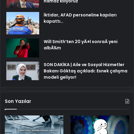
namaz kılıyoruz
İktidar, AFAD personeline kapıları
kapattı…
Will Smith’ten 20 yÄ±l sonraÂ yeni
albÃ¼m
SON DAKİKA | Aile ve Sosyal Hizmetler
Bakanı Göktaş açıkladı: Esnek çalışma
modeli geliyor!
Son Yazılar