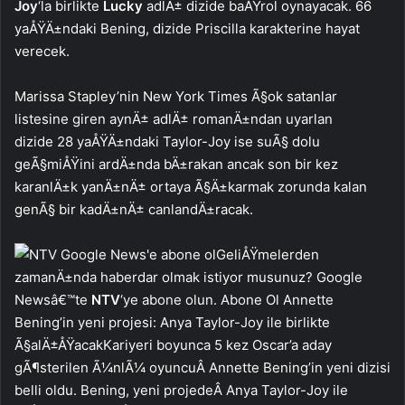
Joy
‘la birlikte
Lucky
adlÄ± dizide baÅŸrol oynayacak. 66
yaÅŸÄ±ndaki Bening, dizide Priscilla karakterine hayat
verecek.
Marissa Stapley’nin New York Times Ã§ok satanlar
listesine giren aynÄ± adlÄ± romanÄ±ndan uyarlan
dizide 28 yaÅŸÄ±ndaki Taylor-Joy ise suÃ§ dolu
geÃ§miÅŸini ardÄ±nda bÄ±rakan ancak son bir kez
karanlÄ±k yanÄ±nÄ± ortaya Ã§Ä±karmak zorunda kalan
genÃ§ bir kadÄ±nÄ± canlandÄ±racak.
GeliÅŸmelerden
zamanÄ±nda haberdar olmak istiyor musunuz? Google
Newsâ€™te
NTV
‘ye abone olun. Abone Ol Annette
Bening’in yeni projesi: Anya Taylor-Joy ile birlikte
Ã§alÄ±ÅŸacakKariyeri boyunca 5 kez Oscar’a aday
gÃ¶sterilen Ã¼nlÃ¼ oyuncuÂ Annette Bening’in yeni dizisi
belli oldu. Bening, yeni projedeÂ Anya Taylor-Joy ile