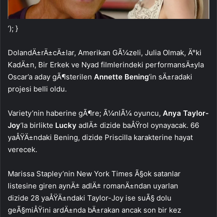
‘); }
DolandÄ±rÄ±cÄ±lar, Amerikan GÃ¼zeli, Julia Olmak, Ä°ki
KadÄ±n, Bir Erkek ve Nyad filmlerindeki performansÄ±yla
Oscar’a aday gÃ¶sterilen
Annette Bening
‘in sÄ±radaki
projesi belli oldu.
Variety’nin haberine gÃ¶re; Ã¼nlÃ¼ oyuncu,
Anya Taylor-
Joy
‘la birlikte
Lucky
adlÄ± dizide baÅŸrol oynayacak. 66
yaÅŸÄ±ndaki Bening, dizide Priscilla karakterine hayat
verecek.
Marissa Stapley’nin New York Times Ã§ok satanlar
listesine giren aynÄ± adlÄ± romanÄ±ndan uyarlan
dizide 28 yaÅŸÄ±ndaki Taylor-Joy ise suÃ§ dolu
geÃ§miÅŸini ardÄ±nda bÄ±rakan ancak son bir kez