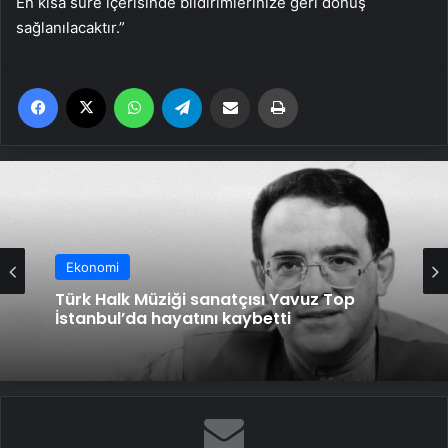
En kısa süre içerisinde bildirimlerinize geri dönüş
sağlanılacaktır.”
Facebook
X
WhatsApp
Telegram
Email'den paylaş
Yaz
Ekonomi
Türk Halk Müziği sanatçısı Yavuz Top
İstanbul’da hayatını kaybetti