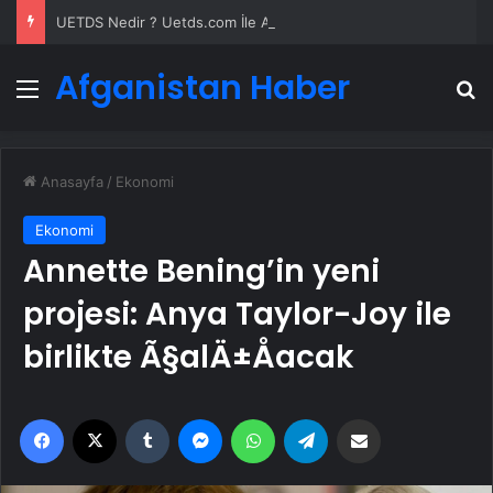
UETDS Nedir ? Uetds.com İle Akıllı Dijital Taşımacılık Yazılımı
Afganistan Haber
Menü
A
Anasayfa
/
Ekonomi
Ekonomi
Annette Bening’in yeni
projesi: Anya Taylor-Joy ile
birlikte Ã§alÄ±Åacak
Facebook
X
Tumblr
Messenger
WhatsApp
Telegram
Email'den paylaş