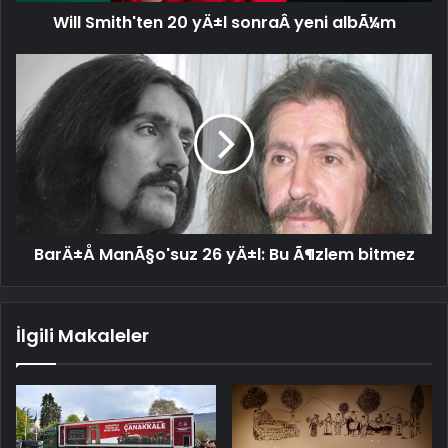
Will Smith'ten 20 yÄ±l sonraÂ yeni albÃ¼m
BarÄ±Å
ManÃ§o'suz
26
yÄ±l:
Bu
Ã¶zlem
bitmez
BarÄ±Å ManÃ§o'suz 26 yÄ±l: Bu Ã¶zlem bitmez
İlgili Makaleler