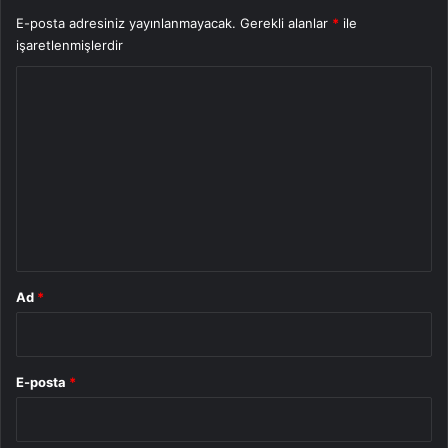
E-posta adresiniz yayınlanmayacak.
Gerekli alanlar
*
ile
işaretlenmişlerdir
Y
o
r
u
m
*
Ad
*
E-posta
*