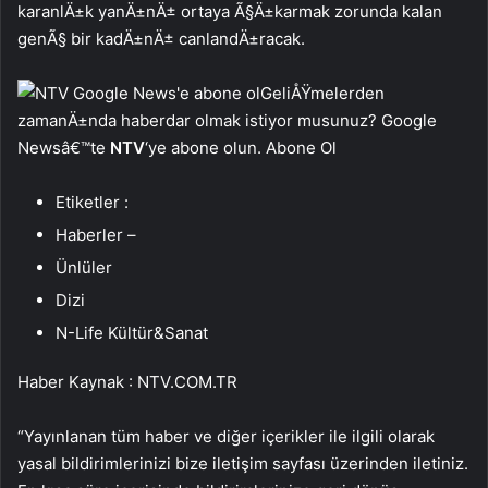
karanlÄ±k yanÄ±nÄ± ortaya Ã§Ä±karmak zorunda kalan
genÃ§ bir kadÄ±nÄ± canlandÄ±racak.
GeliÅŸmelerden
zamanÄ±nda haberdar olmak istiyor musunuz? Google
Newsâ€™te
NTV
‘ye abone olun. Abone Ol
Etiketler :
Haberler –
Ünlüler
Dizi
N-Life Kültür&Sanat
Haber Kaynak : NTV.COM.TR
“Yayınlanan tüm haber ve diğer içerikler ile ilgili olarak
yasal bildirimlerinizi bize iletişim sayfası üzerinden iletiniz.