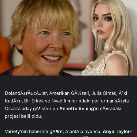
DolandÄ±rÄ±cÄ±lar, Amerikan GÃ¼zeli, Julia Olmak, Ä°ki
KadÄ±n, Bir Erkek ve Nyad filmlerindeki performansÄ±yla
Oscar’a aday gÃ¶sterilen
Annette Bening
‘in sÄ±radaki
projesi belli oldu.
Variety’nin haberine gÃ¶re; Ã¼nlÃ¼ oyuncu,
Anya Taylor-