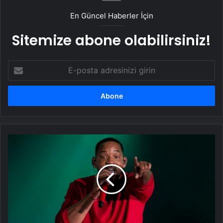
En Güncel Haberler İçin
Sitemize abone olabilirsiniz!
E-
posta
adresinizi
girin
Will
Smith'ten
20
yÄ±l
sonraÂ yeni
albÃ¼m