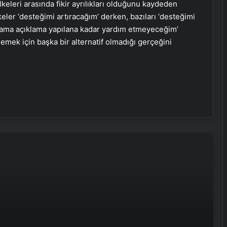
eleri arasında fikir ayrılıkları olduğunu kaydeden
ler ‘desteğimi artıracağım’ derken, bazıları ‘desteğimi
ğim ama açıklama yapılana kadar yardım etmeyeceğim’
lemek için başka bir alternatif olmadığı gerçeğini
Türksat 6A kalıcı yörüngesine ulaştı
Bilim insanlarından yeni keşif:
Mars’ta eskiden yaşam var mıydı?