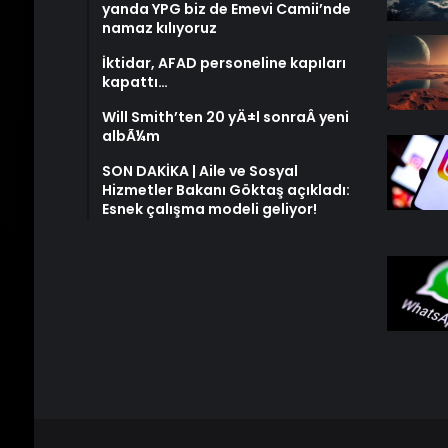
yanda YPG biz de Emevi Camii’nde
namaz kılıyoruz
İktidar, AFAD personeline kapıları
kapattı…
Will Smith’ten 20 yÄ±l sonraÂ yeni
albÃ¼m
SON DAKİKA | Aile ve Sosyal
Hizmetler Bakanı Göktaş açıkladı:
Esnek çalışma modeli geliyor!