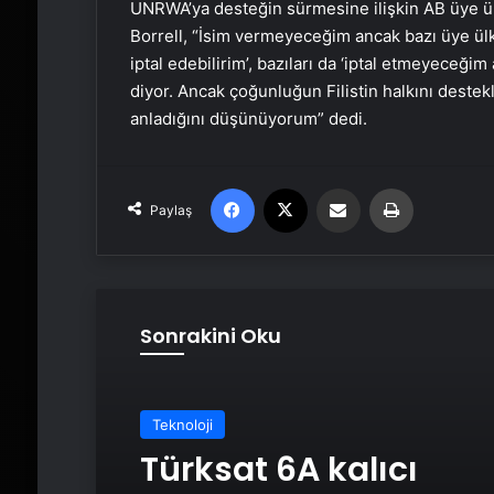
UNRWA’ya desteğin sürmesine ilişkin AB üye ülk
Borrell, “İsim vermeyeceğim ancak bazı üye ülke
iptal edebilirim’, bazıları da ‘iptal etmeyece
diyor. Ancak çoğunluğun Filistin halkını destek
anladığını düşünüyorum” dedi.
Facebook
X
Email'den paylaş
Yaz
Paylaş
Sonrakini Oku
Teknoloji
Türksat 6A kalıcı