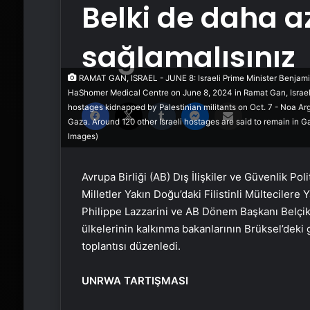
Belki de daha az
sağlamalısınız
RAMAT GAN, ISRAEL - JUNE 8: Israeli Prime Minister Benjami
HaShomer Medical Centre on June 8, 2024 in Ramat Gan, Israel. 
Facebook
X
Tumblr
Messenger
Email'den paylaş
hostages kidnapped by Palestinian militants on Oct. 7 - Noa Ar
Gaza. Around 120 other Israeli hostages are said to remain in G
Images)
Avrupa Birliği (AB) Dış İlişkiler ve Güvenlik Po
Milletler Yakın Doğu’daki Filistinli Mülteciler
Philippe Lazzarini ve AB Dönem Başkanı Belçik
ülkelerinin kalkınma bakanlarının Brüksel’deki g
toplantısı düzenledi.
UNRWA TARTIŞMASI