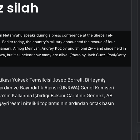
 silah
n Netanyahu speaks during a press conference at the Sheba Tel-
Earlier today, the country's military announced the rescue of four
gamani, Almog Meir Jan, Andrey Kozlov and Shlomi Ziv - and since held in
aza, but it's unclear how many are alive. (Photo by Jack Guez -Pool/Getty
litikası Yüksek Temsilcisi Josep Borrell, Birleşmiş
e Yardım ve Bayındırlık Ajansı (UNRWA) Genel Komiseri
a’nın Kalkınma İşbirliği Bakanı Caroline Gennez, AB
ayriresmi nitelikli toplantısının ardından ortak basın