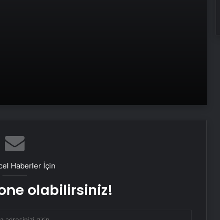
Instagram yeni özelliğini duyurdu:
Zamanlanmış mesajlar! Mesaj nasıl
zamanlanır?
WhatsApp, 2025’ten itibaren bu
telefonlarda desteklenmeyecek
el Haberler İçin
ne olabilirsiniz!