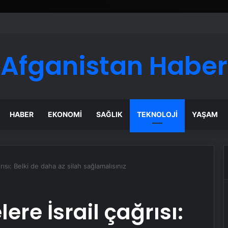
Afganistan Haber
HABER
EKONOMI
SAĞLIK
TEKNOLOJI
YAŞAM
rısı: Belki de daha az silah sağlamalısınız
ere İsrail çağrısı: