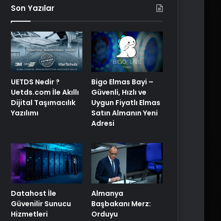
Son Yazılar
UETDS Nedir ?
Bigo Elmas Bayi –
Uetds.com İle Akıllı
Güvenli, Hızlı ve
Dijital Taşımacılık
Uygun Fiyatlı Elmas
Yazılımı
Satın Almanın Yeni
Adresi
Datahost İle
Almanya
Güvenilir Sunucu
Başbakanı Merz:
Hizmetleri
Orduyu