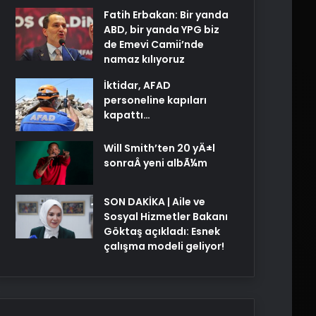
Fatih Erbakan: Bir yanda
ABD, bir yanda YPG biz
de Emevi Camii’nde
namaz kılıyoruz
İktidar, AFAD
personeline kapıları
kapattı…
Will Smith’ten 20 yÄ±l
sonraÂ yeni albÃ¼m
SON DAKİKA | Aile ve
Sosyal Hizmetler Bakanı
Göktaş açıkladı: Esnek
çalışma modeli geliyor!