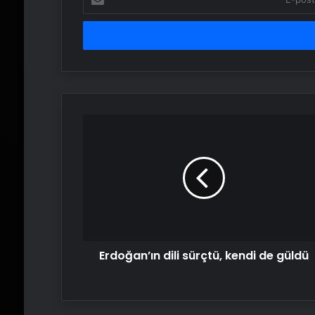
posta
adresinizi
girin
Erdoğan’ın
dili
sürçtü,
kendi
de
güldü
Erdoğan’ın dili sürçtü, kendi de güldü