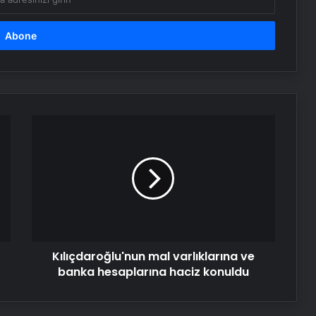
Kılıçdaroğlu'nun
mal
varlıklarına
ve
banka
hesaplarına
haciz
konuldu
Kılıçdaroğlu'nun mal varlıklarına ve
banka hesaplarına haciz konuldu