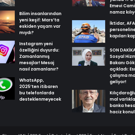
Emevi Cami
namaz kılı
Bilim insanlarından
yeni keşif: Mars’ta
İktidar, AF
eskiden yaşam var
personelin
mıydı?
kapıları ka
Instagram yeni
özelliğini duyurdu:
SON DAKİKA 
Zamanlanmış
Sosyal Hiz
mesajlar! Mesaj
Bakanı Gök
nasıl zamanlanır?
açıkladı: E
çalışma mo
WhatsApp,
geliyor!
2025’ten itibaren
bu telefonlarda
Kılıçdaroğl
desteklenmeyecek
mal varlıkl
banka hesa
haciz konu