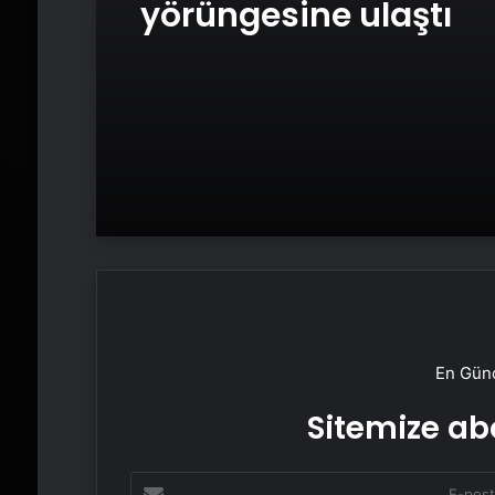
yörüngesine ulaştı
En Günc
Sitemize abo
E-