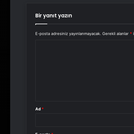
Bir yanıt yazın
E-posta adresiniz yayınlanmayacak.
Gerekli alanlar
*
i
Y
o
r
u
m
*
Ad
*