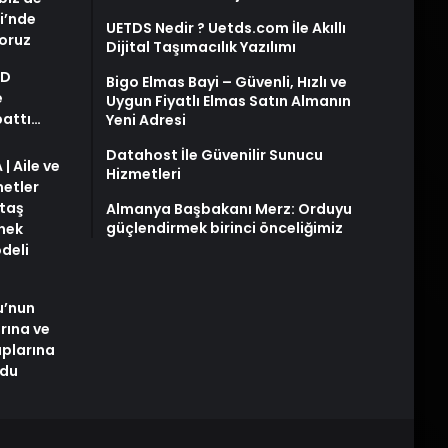
i’nde
UETDS Nedir ? Uetds.com İle Akıllı
yoruz
Dijital Taşımacılık Yazılımı
AD
Bigo Elmas Bayi – Güvenli, Hızlı ve
e
Uygun Fiyatlı Elmas Satın Almanın
pattı…
Yeni Adresi
Datahost İle Güvenilir Sunucu
| Aile ve
Hizmetleri
metler
taş
Almanya Başbakanı Merz: Orduyu
güçlendirmek birinci önceliğimiz
snek
deli
u’nun
arına ve
plarına
ldu