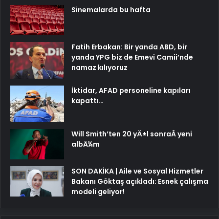
Sinemalarda bu hafta
Fatih Erbakan: Bir yanda ABD, bir
yanda YPG biz de Emevi Camii’nde
namaz kılıyoruz
İktidar, AFAD personeline kapıları
kapattı…
Will Smith’ten 20 yÄ±l sonraÂ yeni
albÃ¼m
SON DAKİKA | Aile ve Sosyal Hizmetler
Bakanı Göktaş açıkladı: Esnek çalışma
modeli geliyor!