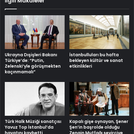
İlgili Makaleler
İstanbulluları bu hafta
Ukrayna Dışişleri Bakanı
bekleyen kültür ve sanat
Türkiye’de: “Putin,
etkinlikleri
Zelenski’yle görüşmekten
kaçınmamalı”
Türk Halk Müziği sanatçısı
Kapalı gişe oynayan, Şener
Yavuz Top İstanbul’da
Şen’in başrolde olduğu
hayatını kaybetti
Zengin Mutfağı seyirciye