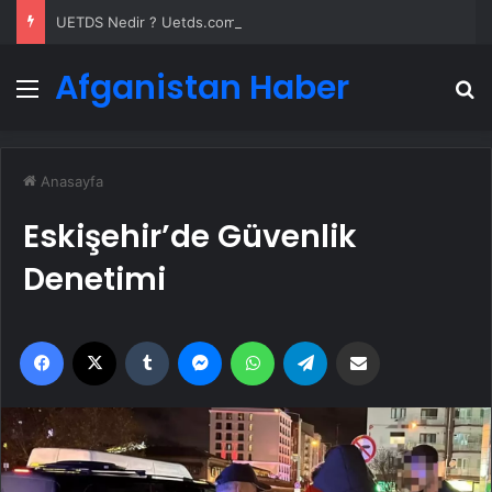
UETDS Nedir ? Uetds.com İle Akıllı Dijital Taşımacılık Yazılımı
Afganistan Haber
Menü
A
Anasayfa
Eskişehir’de Güvenlik
Denetimi
Facebook
X
Tumblr
Messenger
WhatsApp
Telegram
Email'den paylaş