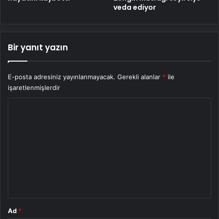
veda ediyor
Bir yanıt yazın
E-posta adresiniz yayınlanmayacak.
Gerekli alanlar
*
ile
işaretlenmişlerdir
Y
o
r
u
m
*
Ad
*