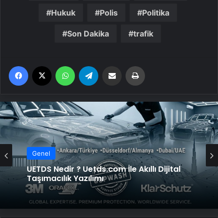
Hukuk
Polis
Politika
Son Dakika
trafik
Facebook
X
WhatsApp
Telegram
Email'den paylaş
Yaz
Genel
UETDS Nedir ? Uetds.com İle Akıllı Dijital
Taşımacılık Yazılımı