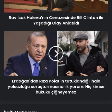
ile
Yaşadığı
Olay
Rav İsak Haleva'nın Cenazesinde Bill Clinton ile
Anlatıldı
Yaşadığı Olay Anlatıldı
Erdoğan'dan
Rıza
Polat'ın
tutuklandığı
ihale
yolsuzluğu
soruşturmasına
ilk
yorum:
Erdoğan'dan Rıza Polat'ın tutuklandığı ihale
Hiç
kimse
yolsuzluğu soruşturmasına ilk yorum: Hiç kimse
hukuku
hukuku çiğneyemez
çiğneyemez