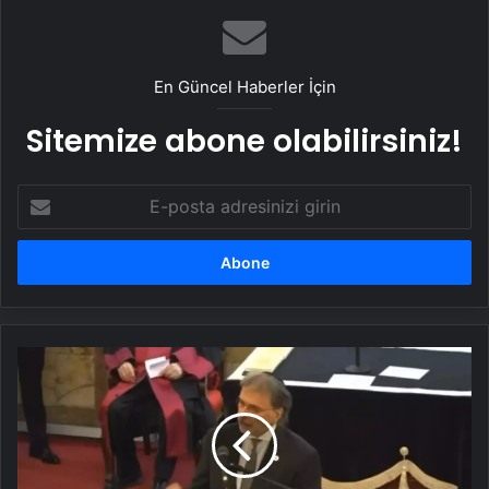
En Güncel Haberler İçin
Sitemize abone olabilirsiniz!
E-
posta
adresinizi
girin
Rav
İsak
Haleva'nın
Cenazesinde
Bill
Clinton